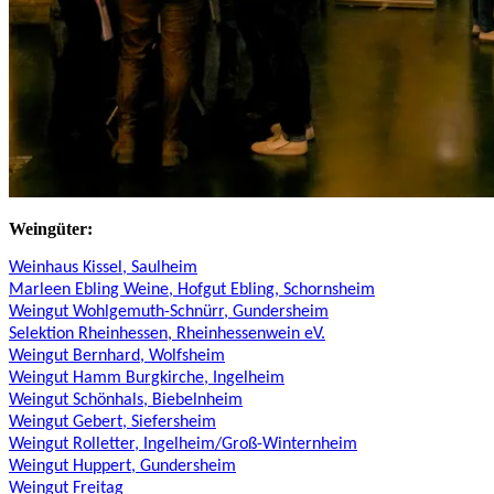
Weingüter:
Weinhaus Kissel, Saulheim
Marleen Ebling Weine, Hofgut Ebling, Schornsheim
Weingut Wohlgemuth-Schnürr, Gundersheim
Selektion Rheinhessen, Rheinhessenwein eV.
Weingut Bernhard, Wolfsheim
Weingut Hamm Burgkirche, Ingelheim
Weingut Schönhals, Biebelnheim
Weingut Gebert, Siefersheim
Weingut Rolletter, Ingelheim/Groß-Winternheim
Weingut Huppert, Gundersheim
Weingut Freitag