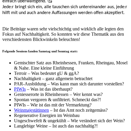
🥰
einfach überwältigend.
Jede:r bringt sich ein, alle tauschen sich untereinander aus, jede:r
hilft mit und auch andere Auffassungen werden offen akzeptiert.
Die Beiträge waren sehr vielschichtig und wirklich alle legten den
Fokus auf Nachhaltigkeit. So konnten wir diese Thematik aus den
verschiedensten Blickwinkeln beleuchten!
Folgende Sessions fanden Samstag und Sonntag statt:
Gemischter Satz aus Rheinhessen, Franken, Rheingau, Mosel
& Nahe. Eine kleine Einführung
Terroir – Was bedeutet gU & ggA?
Nachhaltigkeit – ganz allgemein betrachtet
PAR-Ausbildung – Was kann man sich darunter vorstellen?
PIWIs
– Was ist das überhaupt?
Geniesserorte in Rheinhessen – Wer kennt was?
Spontan vergoren & unfiltriert. Schmeckt das?!
PIWIs – Wie ist das mit der Vermarktung?
Weinmajestätinnen
– Ist das Amt noch zeitgemäss?
Regenerative Energien im Weinbau
Ungeschwefelt & ungekühlt – Wie verändert sich der Wein?
Langlebige Weine – Ist auch das nachhaltig?!